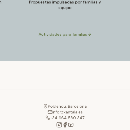
n
Propuestas impulsadas por familias y
equipo
Actividades para familias
Poblenou, Barcelona
info@xantala.es
+34 664 580 347