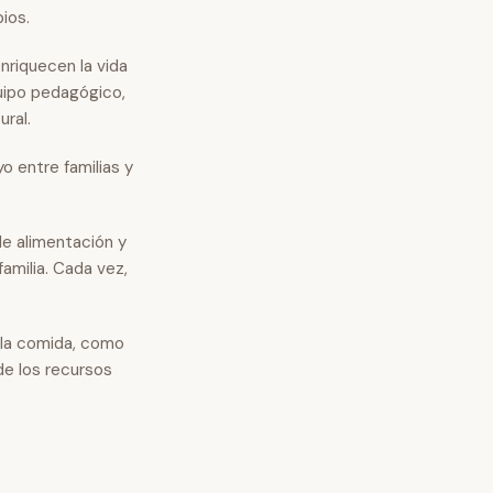
ios.
nriquecen la vida
uipo pedagógico,
ral.
o entre familias y
de alimentación y
amilia. Cada vez,
o la comida, como
de los recursos