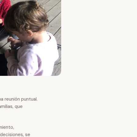
na reunión puntual.
milias, que
miento,
decisiones, se