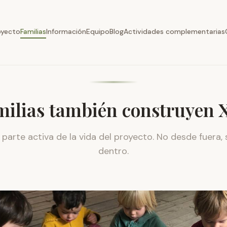
oyecto
Familias
Información
Equipo
Blog
Actividades complementarias
milias también construyen 
arte activa de la vida del proyecto. No desde fuera,
dentro.