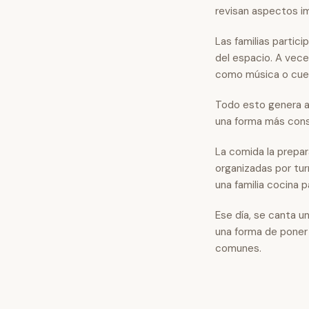
revisan aspectos i
Las familias partic
del espacio. A vec
como música o cuent
Todo esto genera al
una forma más consc
La comida la prepara
organizadas por tu
una familia cocina
Ese día, se canta u
una forma de poner 
comunes.