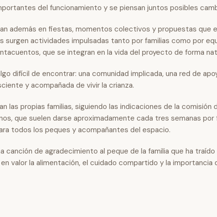
mportantes del funcionamiento y se piensan juntos posibles camb
ipan además en fiestas, momentos colectivos y propuestas que e
es surgen actividades impulsadas tanto por familias como por eq
acuentos, que se integran en la vida del proyecto de forma natu
go difícil de encontrar: una comunidad implicada, una red de apoy
iente y acompañada de vivir la crianza.
n las propias familias, siguiendo las indicaciones de la comisión 
rnos, que suelen darse aproximadamente cada tres semanas por f
 para todos los peques y acompañantes del espacio.
na canción de agradecimiento al peque de la familia que ha traíd
en valor la alimentación, el cuidado compartido y la importancia 