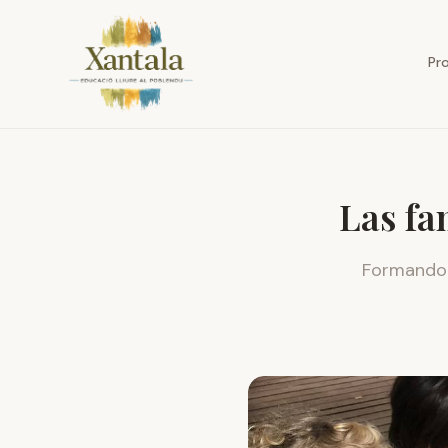
Familias y comunidad de Xantala en Poblenou de Barcelona
Pr
Las fa
Formando p