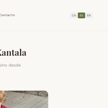
Contacto
CA
ES
EN
Xantala
 sino desde