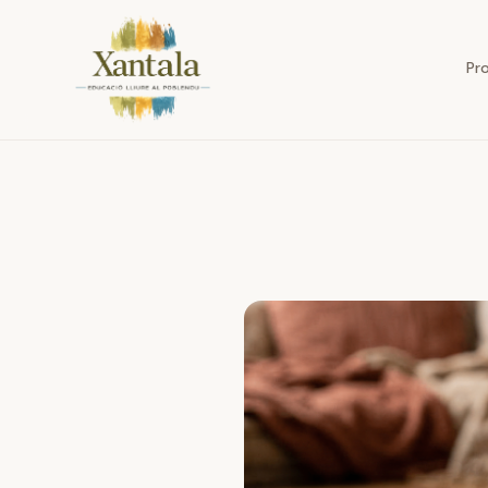
Equipo pedagógico de Xantala en Poblenou de Barcelona
Pr