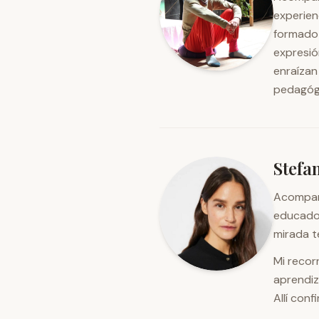
experien
formado 
expresió
enraízan
pedagógi
Stefa
Acompaña
educador
mirada t
Mi recor
aprendiz
Allí con