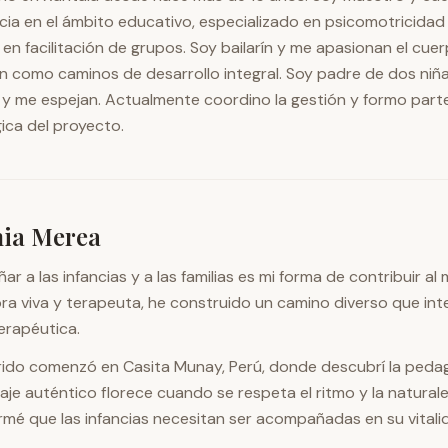
cia en el ámbito educativo, especializado en psicomotricidad
en facilitación de grupos. Soy bailarín y me apasionan el cuer
n como caminos de desarrollo integral. Soy padre de dos niñ
 y me espejan. Actualmente coordino la gestión y formo part
ca del proyecto.
nia Merea
r a las infancias y a las familias es mi forma de contribuir 
a viva y terapeuta, he construido un camino diverso que integ
erapéutica.
rido comenzó en Casita Munay, Perú, donde descubrí la pedag
aje auténtico florece cuando se respeta el ritmo y la natural
firmé que las infancias necesitan ser acompañadas en su vitali