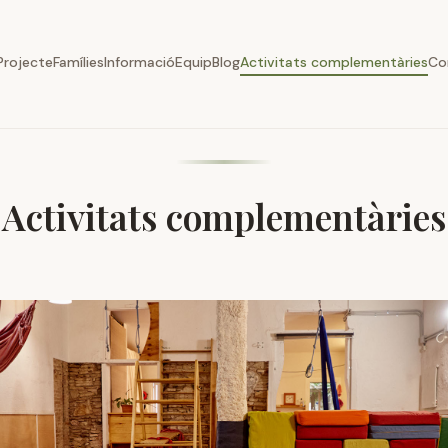
Projecte
Famílies
Informació
Equip
Blog
Activitats complementàries
Co
Activitats complementàries