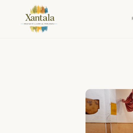
Activitats complementàries a Xantala (Poblenou, Barcelona)