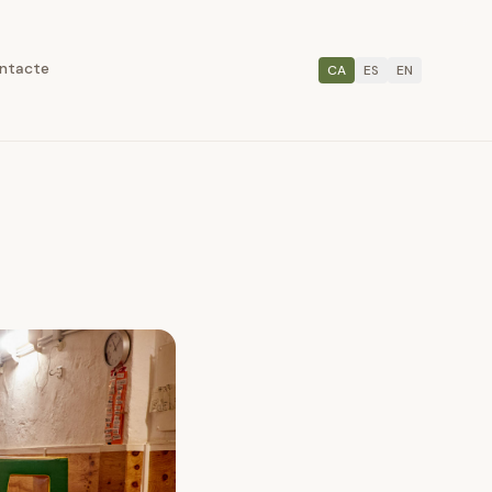
ntacte
CA
ES
EN