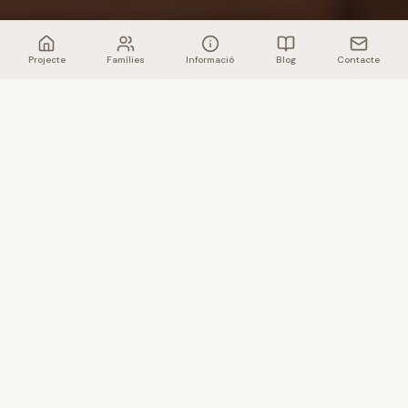
Projecte
Famílies
Informació
Blog
Contacte
Què és Xantala
Xantala és un espai d'educació lliure i
d'acompanyament a la infància al barri del Poblenou, a
Barcelona, per a infants dels 20 mesos als 6 anys.
Aquí, les criatures conviuen en un entorn compartit,
amb diferents espais i materials, acompanyades per
un equip que observa, sosté i fa propostes des del
respecte per cada moment evolutiu.